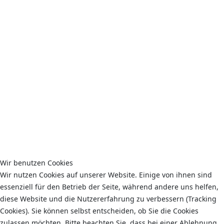
Trainingzeiten:
Jugend
Montag 14:00 - 16:00 Uhr
Mittwoch 14:00 - 16:00 Uhr
Erwachsene
Donnerstag 16:00 - 18:00 Uhr
Freitag 16:00 - 18:00 Uhr
Ansprechpartner:
André Krause (Allgemein)
Wir benutzen Cookies
Peter Lorenz (Jugend, Bundesliga)
Wir nutzen Cookies auf unserer Website. Einige von ihnen sind
essenziell für den Betrieb der Seite, während andere uns helfen,
diese Website und die Nutzererfahrung zu verbessern (Tracking
Trainingsstätte:
Cookies). Sie können selbst entscheiden, ob Sie die Cookies
zulassen möchten. Bitte beachten Sie, dass bei einer Ablehnung