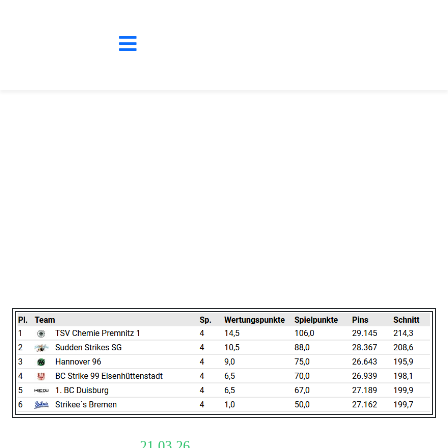
1. Bundesliga
1. Spieltag
-
21.03.26
- in Premnitz gegen Hannover 96