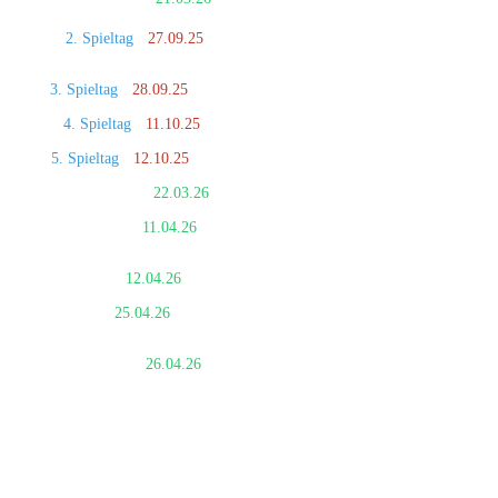
2. Spieltag
-
27.09.25
- in Wildau gegen den BC Strike 99
Eisenhüttenstadt
3. Spieltag
-
28.09.25
- in Berlin gegen den Sudden Strikes SG
4. Spieltag
-
11.10.25
- in Premnitz gegen Stikee's Bremen
5. Spieltag
-
12.10.25
- in Premnitz gegen den 1. BC Duisburg
6. Spieltag -
22.03.26
- in Hannover gegen Hannover 96
7. Spieltag -
11.04.26
- in Premnitz gegen den BC Strike 99
Eisenhüttenstadt
8. Spieltag -
12.04.26
- in Premnitz gegen den SuddenStrikes SG
9. Spieltag -
25.04.26
- in Osterholz-Scharmbeck gegen die Strikee's
Bremen
10. Spieltag -
26.04.26
- in Moers gegen den 1. BC Duisburg
2. Bundesliga